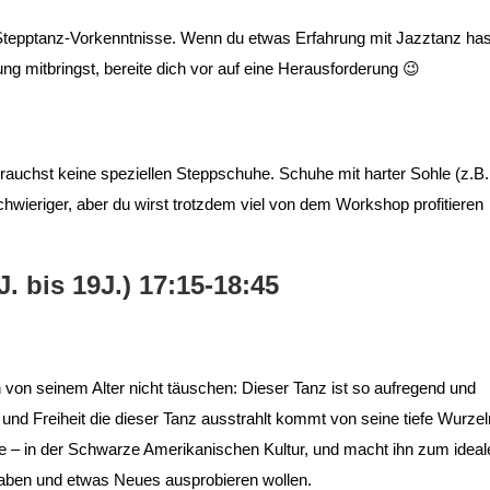
 Stepptanz-Vorkenntnisse. Wenn du etwas Erfahrung mit Jazztanz has
ung mitbringst, bereite dich vor auf eine Herausforderung 😉
brauchst keine speziellen Steppschuhe. Schuhe mit harter Sohle (z.B.
hwieriger, aber du wirst trotzdem viel von dem Workshop profitieren
. bis 19J.) 17:15-18:45
h von seinem Alter nicht täuschen: Dieser Tanz ist so aufregend und
t und Freiheit die dieser Tanz ausstrahlt kommt von seine tiefe Wurzel
de – in der Schwarze Amerikanischen Kultur, und macht ihn zum ideal
aben und etwas Neues ausprobieren wollen.