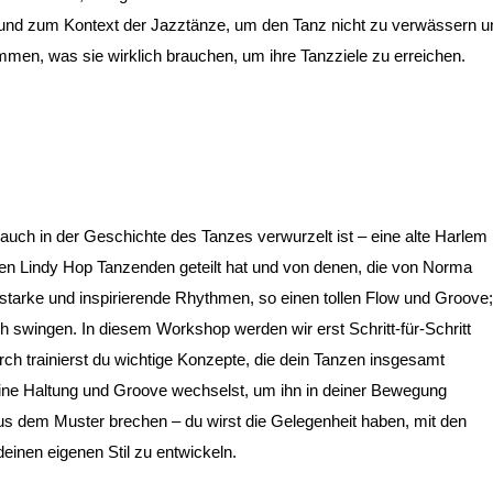
ur und zum Kontext der Jazztänze, um den Tanz nicht zu verwässern u
men, was sie wirklich brauchen, um ihre Tanzziele zu erreichen.
e auch in der Geschichte des Tanzes verwurzelt ist – eine alte Harlem
en Lindy Hop Tanzenden geteilt hat und von denen, die von Norma
o starke und inspirierende Rhythmen, so einen tollen Flow und Groove;
ich swingen. In diesem Workshop werden wir erst Schritt-für-Schritt
rch trainierst du wichtige Konzepte, die dein Tanzen insgesamt
ne Haltung und Groove wechselst, um ihn in deiner Bewegung
s dem Muster brechen – du wirst die Gelegenheit haben, mit den
einen eigenen Stil zu entwickeln.