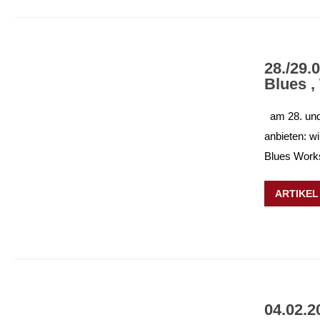
28./29
Blues ,
am 28. und
anbieten: w
Blues Works
ARTIKEL
04.02.2