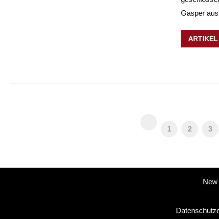
Gasper aus.
ARTIKEL
1
2
3
New 
Datenschutze